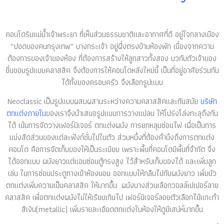
คอนโดริมแม่น้ำเจ้าพระยา ที่เห็นส่วนธรรมชาติและอากาศที่ดี อยู่ใจกลางเมือง
“ปอดของคนกรุงเทพ” บางกระเจ้า อยู่ฝั่งตรงข้ามห้องพัก เนื่องจากความ
ต้องการของเจ้าของห้อง ที่ต้องการสร้างให้ลูกสาวทั้งสอง บวกับตัวเจ้าของ
ชื่นชอบรูปแบบคลาสสิค จึงต้องการให้คอนโดหลังใหม่นี้ เป็นที่อยู่อาศัยร่วมกัน
ได้ทั้งของครอบครัว จึงเลือกรูปแบบ
Neoclassic เป็นรูปแบบผสมผสานระหว่างความคลาสสิคและทันสมัย
บริษัท
ตกแต่งภายใน
ของเราจึงนำเสนอรูปแบบการวางแปลน ให้โปร่งโล่งทะลุถึงกัน
ได้ เน้นการจัดวางเฟอร์นิเจอร์ ตกแต่งผนัง การยกหลุมซ่อนไฟ เผื่อเป็นการ
แบ่งสัดส่วนของแต่ละฟังก์ชั่นไปในตัว ส่วนหนึ่งที่ต้องคำนึงถึงการตกแต่ง
คอนโด คือการจัดเก็บของให้เป็นระเบียบ เพราะพื้นที่คอนโดมีพื้นที่จำกัด จึง
ได้ออกแบบ ผนังยาวแต่แอบซ่อนตู้ทรงสูง ไว้สำหรับเก็บของได้ และเพิ่มลูก
เล่น ในการซ่อนประตูทางเข้าห้องนอน ออกแบบให้กลืนไปกับผนังยาว เพิ่มบัว
ตกแต่งเพิ่มความเป็นคลาสสิค ให้มากขึ้น ผนังบางส่วนเลือกวอลล์เปเปอร์ลาย
คลาสสิค เพื่อตกแต่งผนังไม่ให้เรียบเกินไป เฟอร์นิเจอร์ลอยตัวเลือกไม้แกะทำ
สีเงิน(metallic) เพิ่มรายละเอียดตกแต่งในห้องให้ดูมีเสน่ห์มากขึ้น